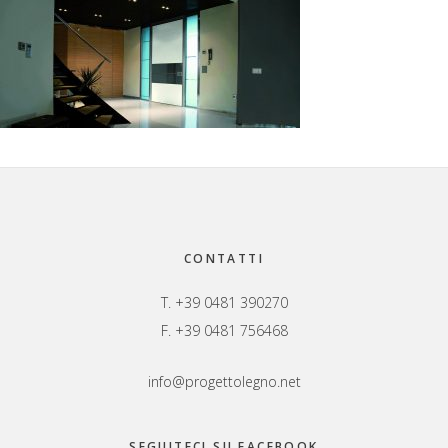
Footer
CONTATTI
T. +39 0481 390270
F. +39 0481 756468
info@progettolegno.net
SEGUITECI SU FACEBOOK